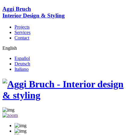
Aggi Bruch
Interior Design & Styling
Projects
Services
Contact
English
Español
Deutsch
Italiano