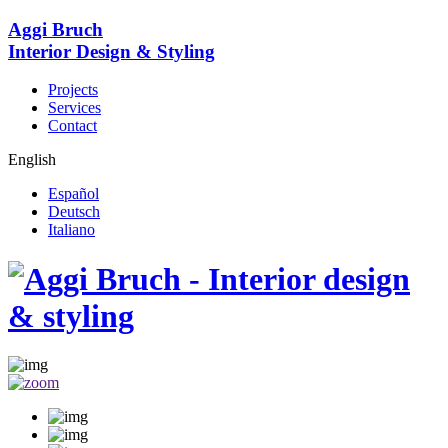
Aggi Bruch
Interior Design & Styling
Projects
Services
Contact
English
Español
Deutsch
Italiano